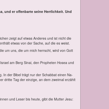
, und er of­fen­bar­te sei­ne Herr­lich­keit. Und
­chen zeigt auf et­was An­de­res und ist nicht die
nt­hält et­was von der Sa­che, auf die es weist.
t, die um uns, die um mich herrscht, wird von Gott
s­ra­el am Berg Si­nai, den Pro­phe­ten Ho­sea und
ag. In der Bi­bel trägt nur der Schab­bat ei­nen Na­
er drit­te Tag der ein­zi­ge, an dem zwei­mal er­zählt
in­nen und Le­ser bis heu­te, gibt die Mut­ter Je­su: