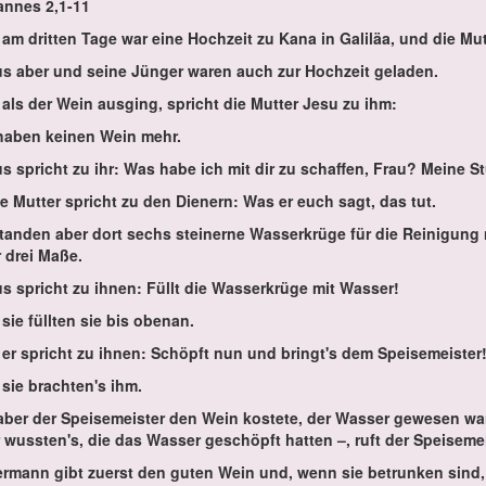
an­nes 2,1-11
am drit­ten Ta­ge war ei­ne Hoch­zeit zu Ka­na in Ga­li­läa, und die Mut
us aber und sei­ne Jün­ger wa­ren auch zur Hoch­zeit ge­la­den.
als der Wein aus­ging, spricht die Mut­ter Je­su zu ihm:
ha­ben kei­nen Wein mehr.
us spricht zu ihr: Was ha­be ich mit dir zu schaf­fen, Frau? Mei­ne S
ne Mut­ter spricht zu den Die­nern: Was er euch sagt, das tut.
tan­den aber dort sechs stei­ner­ne Was­ser­krü­ge für die Rei­ni­gung 
 drei Ma­ße.
us spricht zu ih­nen: Füllt die Was­ser­krü­ge mit Was­ser!
sie füll­ten sie bis oben­an.
er spricht zu ih­nen: Schöpft nun und bringt's dem Spei­se­meis­ter
sie brach­ten's ihm.
aber der Spei­se­meis­ter den Wein kos­te­te, der Was­ser ge­we­sen wa
 wuss­ten's, die das Was­ser ge­schöpft hat­ten –, ruft der Spei­se­m
er­mann gibt zu­erst den gu­ten Wein und, wenn sie be­trun­ken sind