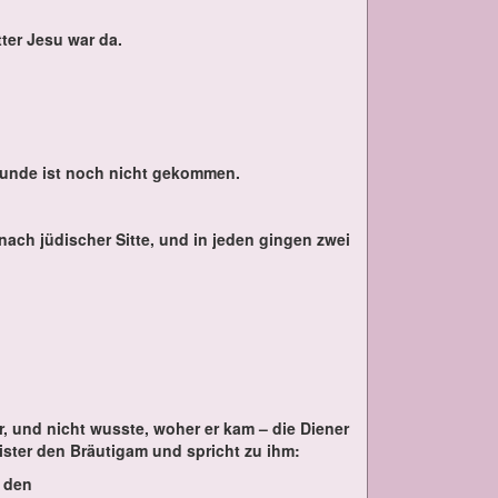
­ter Je­su war da.
tun­de ist noch nicht ge­kom­men.
nach jü­di­scher Sit­te, und in je­den gin­gen zwei
!
r, und nicht wuss­te, wo­her er kam – die Die­ner
eis­ter den Bräu­ti­gam und spricht zu ihm:
, den