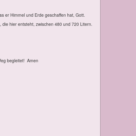
ss er Him­mel und Er­de ge­schaf­fen hat, Gott.
die hier ent­steht, zwi­schen 480 und 720 Li­tern.
.
g be­glei­tet!
Amen