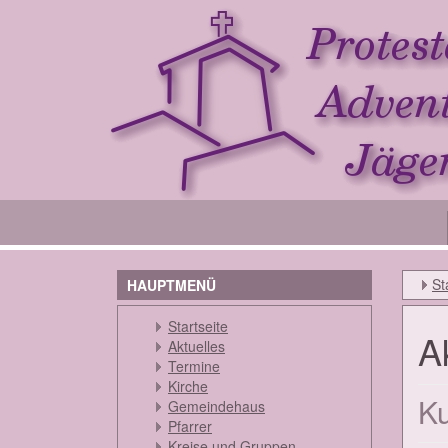
St
HAUPTMENÜ
Startseite
Ak
Aktuelles
Termine
Kirche
Ku
Gemeindehaus
Pfarrer
Kreise und Gruppen