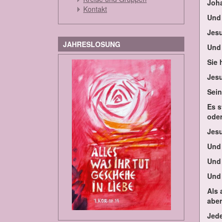
Jo­h
Kontakt
Und 
Je­s
JAHRESLOSUNG
Und 
Sie 
Je­s
Sei­
Es s
oder
Je­s
Und 
Und 
Und 
Als 
aber
Je­d