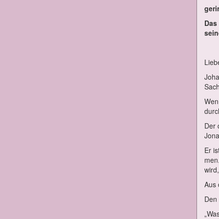
ge­r
Das 
sei­
Lie­
Jo­ha
Sa­c
Wenn
durc
Der 
Jo­n
Er is
men. 
wird
Aus 
Den e
„Was