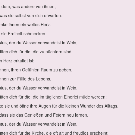
 dem, was an­de­re von ih­nen,
was sie selbst von sich er­war­ten:
n­ke ih­nen ein wei­tes Herz.
 sie Frei­heit schme­cken.
­tus, der du Was­ser ver­wan­delst in Wein,
it­ten dich für die, die zu nüch­tern sind,
n Herz er­kal­tet ist:
ih­nen, ih­ren Ge­füh­len Raum zu ge­ben.
ih­nen zur Fül­le des Le­bens.
­tus, der du Was­ser ver­wan­delst in Wein,
it­ten dich für die, die im täg­li­chen Ei­ner­lei mü­de wer­den:
ke sie und öff­ne ih­re Au­gen für die klei­nen Wun­der des All­tags.
 dass sie das Ge­nie­ßen und Fei­ern neu ler­nen.
­tus, der du Was­ser ver­wan­delst in Wein,
it­ten dich für die Kir­che, die oft alt und freud­los er­scheint: