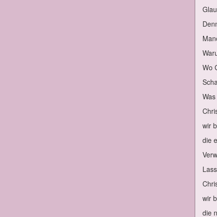
Glau
Denn 
Man­
War­u
Wo G
Schau
Was k
Chris
wir b
die 
Ver­w
Lass 
Chris
wir b
die 