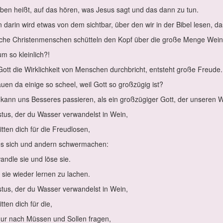
­ben heißt, auf das hö­ren, was Je­sus sagt und das dann zu tun.
dar­in wird et­was von dem sicht­bar, über den wir in der Bi­bel le­sen, da
che Chris­ten­men­schen schüt­teln den Kopf über die gro­ße Men­ge Wein, 
m so klein­lich?!
ott die Wirk­lich­keit von Men­schen durch­bricht, ent­steht gro­ße Freu­de
­en da ei­ni­ge so scheel, weil Gott so groß­zü­gig ist?
ann uns Bes­se­res pas­sie­ren, als ein groß­zü­gi­ger Gott, der un­se­ren We
­tus, der du Was­ser ver­wan­delst in Wein,
it­ten dich für die Freud­lo­sen,
es sich und an­dern schwer­ma­chen:
and­le sie und lö­se sie.
sie wie­der ler­nen zu la­chen.
­tus, der du Was­ser ver­wan­delst in Wein,
it­ten dich für die,
nur nach Müs­sen und Sol­len fra­gen,