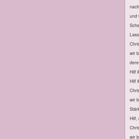
nach
und 
Sche
Lass
Chris
wir b
de­re
Hilf 
Hilf 
Chris
wir b
Stär­
Hilf,
Chris
wir b