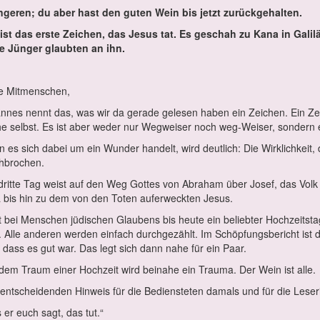
in­ge­ren; du aber hast den gu­ten Wein bis jetzt zu­rück­ge­hal­ten.
ist das ers­te Zei­chen, das Je­sus tat. Es ge­schah zu Ka­na in Ga­li­läa
ne Jün­ger glaub­ten an ihn.
be Mit­men­schen,
n­nes nennt das, was wir da ge­ra­de ge­le­sen ha­ben ein Zei­chen. Ein Zei
he selbst. Es ist aber we­der nur Weg­wei­ser noch weg-Wei­ser, son­dern e
 es sich da­bei um ein Wun­der han­delt, wird deut­lich: Die Wirk­lich­kei
h­bro­chen.
drit­te Tag weist auf den Weg Got­tes von Abra­ham über Jo­sef, das Volk I
a bis hin zu dem von den To­ten auf­er­weck­ten Je­sus.
t bei Men­schen jü­di­schen Glau­bens bis heu­te ein be­lieb­ter Hoch­zeits­t
Al­le an­de­ren wer­den ein­fach durch­ge­zählt. Im Schöp­fungs­be­richt ist d
, dass es gut war. Das legt sich dann na­he für ein Paar.
dem Traum ei­ner Hoch­zeit wird bei­na­he ein Trau­ma. Der Wein ist al­le.
nt­schei­den­den Hin­weis für die Be­diens­te­ten da­mals und für die Le­se­r
 er euch sagt, das tut.“