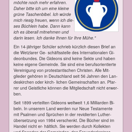
möch­te noch mehr er­fah­ren.
Da­her bit­te ich um ei­ne klei­ne
grü­ne Ta­schen­bi­bel. Ich wür­de
mich rie­sig freu­en, wenn ich die­
ses Büch­lein ha­be. Dann kann
ich es über­all mit­neh­men und
dar­in le­sen. Ich dan­ke Ih­nen für Ih­re Mü­he."
Ein 14-jäh­ri­ger Schü­ler schrieb kürz­lich die­sen Brief an
die Wetz­la­rer Ge- schäfts­stel­le des In­ter­na­tio­na­len Gi­
de­on­bun­des. Die Gi­de­ons sind kei­ne Sek­te und ha­ben
kei­ne ei­ge­ne Ge­mein­de. Sie sind ei­ne be­rufs­ori­en­tier­te
Ver­ei­ni­gung von pro­tes­tan­ti­schen Chris­ten. Al­le Mit-
glie­der ge­hö­ren in Deutsch­land seit 56 Jah­ren den Lan­
des­kir­chen oder kirch- li­chen Ge­mein­schaf­ten an. Pfar­
rer und Geist­li­che kön­nen die Mit­glied­schaft nicht er­wer­
ben.
Seit 1899 ver­teil­ten Gi­de­ons welt­weit 1,6 Mil­li­ar­den Bi­
beln. In un­se­rem Land wer­den nur Neue Tes­ta­men­te
mit Psal­men und Sprü­chen in der re­vi­dier­ten Lu­ther­
über­set­zung von 1984 ver­schenkt. Die Bü­cher sind im
Han­del nicht er- hält­lich. Sie wer­den durch Kol­lek­ten
und Spen­den der Ge­mein­den, des Freun­des­krei­ses