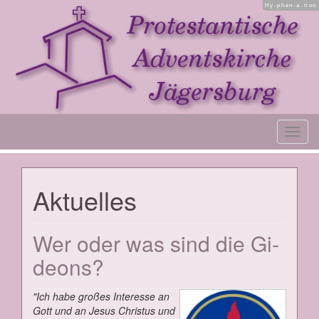
Hy-phen-a-tion
Toggl
navig
Ak­tu­el­les
Wer oder was sind die Gi­
de­ons?
"Ich ha­be gro­ßes In­ter­es­se an
Gott und an Je­sus Chris­tus und