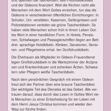
und der Gi­de­ons fi­nan­ziert. Weil die Kir­chen nicht al­le
Men­schen mit dem Wort Got­tes er­rei­chen, tun das die
Gi­de­ons in ver­schie­de­nen öf­fent­li­chen Ein­rich­tun­gen: In
Schu­len, Uni- ver­si­tä­ten, Ka­ser­nen, Ge­fäng­nis­sen und
Po­li­zei­sta­tio­nen ver­tei­len sie grü­ne Ta­schen­bi­beln. So
ha­ben vie­le Men­schen schon früh in ih­rem Le­ben Got­
tes Wort in ei­ner hand­li­chen Form. In Ho­tels, Pen­sio­
nen, Schlaf­wa­gen und Pas­sa­gier­schif­fen lie­gen am Bett
drei- spra­chi­ge Ho­tel­bi­beln. Kli­ni­ken, Sa­na­to­ri­en, Se­nio­
ren- und Pfle­ge­hei­me er­hal- ten Groß­druck­bi­beln.
Die Ehe­frau­en als Mit­glie­der im Gi­de­on-Frau­en­dienst
le­gen Groß­druck­bi­beln in die War­te­zim­mer der Arzt­pra­
xen und Kran­ken­häu­ser und schen­ken Ärz­ten, Schwes­
tern oder Pfle­gern wei­ße Ta­schen­bi­beln.
Nach dem per­sön­li­chen Ge­spräch mit ei­nem Gi­de­on
freut sich der Part­ner über ei­ne brau­ne Ta­schen­bi­bel.
Der wich­tigs­te Teil des Diens­tes ist das Ge­bet. Al­le ver­
trau­en dar­auf, dass durch das Le­sen in Got­tes Wort vie­
le Men­schen zu ei­ner Ent­schei­dung für ein Le­ben mit
dem Herrn Je­sus Chris­tus kom­men und wie­der den
Weg zur Kir­che fin­den.